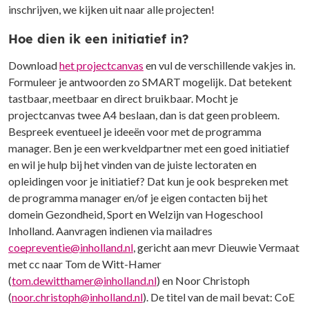
inschrijven, we kijken uit naar alle projecten!
Hoe dien ik een initiatief in?
Download
het projectcanvas
en vul de verschillende vakjes in.
Formuleer je antwoorden zo SMART mogelijk. Dat betekent
tastbaar, meetbaar en direct bruikbaar. Mocht je
projectcanvas twee A4 beslaan, dan is dat geen probleem.
Bespreek eventueel je ideeën voor met de programma
manager. Ben je een werkveldpartner met een goed initiatief
en wil je hulp bij het vinden van de juiste lectoraten en
opleidingen voor je initiatief? Dat kun je ook bespreken met
de programma manager en/of je eigen contacten bij het
domein Gezondheid, Sport en Welzijn van Hogeschool
Inholland. Aanvragen indienen via mailadres
coepreventie@inholland.nl
, gericht aan mevr Dieuwie Vermaat
met cc naar Tom de Witt-Hamer
(
tom.dewitthamer@inholland.nl
) en Noor Christoph
(
noor.christoph@inholland.nl
). De titel van de mail bevat: CoE