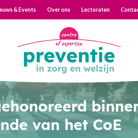
euws & Events
Over ons
Lectoraten
Conta
 gehonoreerd binne
onde van het CoE