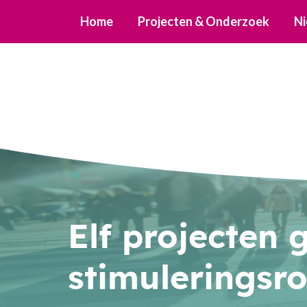
Home
Projecten & Onderzoek
Ni
Elf projecten
stimuleringsr