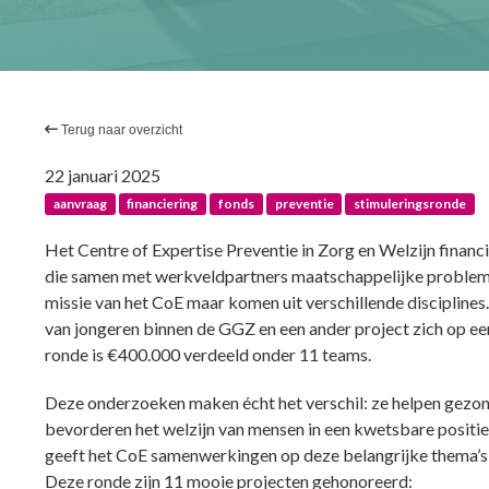
Terug naar overzicht
22 januari 2025
aanvraag
financiering
fonds
preventie
stimuleringsronde
Het Centre of Expertise Preventie in Zorg en Welzijn financ
die samen met werkveldpartners maatschappelijke problemen
missie van het CoE maar komen uit verschillende disciplines.
van jongeren binnen de GGZ en een ander project zich op 
ronde is €400.000 verdeeld onder 11 teams.
Deze onderzoeken maken écht het verschil: ze helpen gez
bevorderen het welzijn van mensen in een kwetsbare positi
geeft het CoE samenwerkingen op deze belangrijke thema’s net
Deze ronde zijn 11 mooie projecten gehonoreerd: