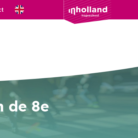
ct
n de 8e